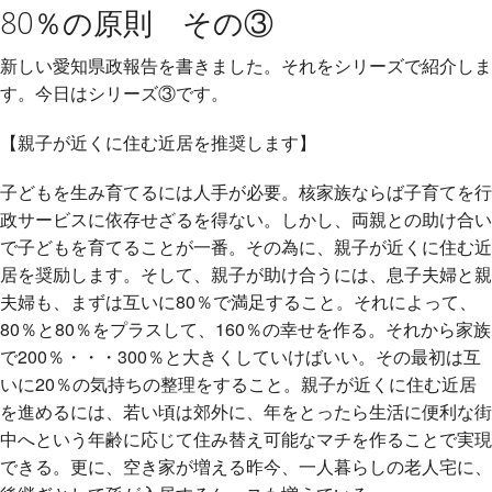
80％の原則 その③
新しい愛知県政報告を書きました。それをシリーズで紹介しま
す。今日はシリーズ③です。
【親子が近くに住む近居を推奨します】
子どもを生み育てるには人手が必要。核家族ならば子育てを行
政サービスに依存せざるを得ない。しかし、両親との助け合い
で子どもを育てることが一番。その為に、親子が近くに住む近
居を奨励します。そして、親子が助け合うには、息子夫婦と親
夫婦も、まずは互いに80％で満足すること。それによって、
80％と80％をプラスして、160％の幸せを作る。それから家族
で200％・・・300％と大きくしていけばいい。その最初は互
いに20％の気持ちの整理をすること。親子が近くに住む近居
を進めるには、若い頃は郊外に、年をとったら生活に便利な街
中へという年齢に応じて住み替え可能なマチを作ることで実現
できる。更に、空き家が増える昨今、一人暮らしの老人宅に、