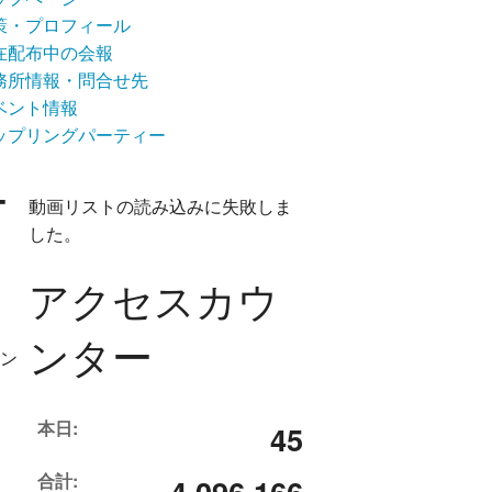
策・プロフィール
在配布中の会報
務所情報・問合せ先
ベント情報
ップリングパーティー
ー
動画リストの読み込みに失敗しま
した。
アクセスカウ
ンター
ラン
本日:
45
合計:
4,096,166