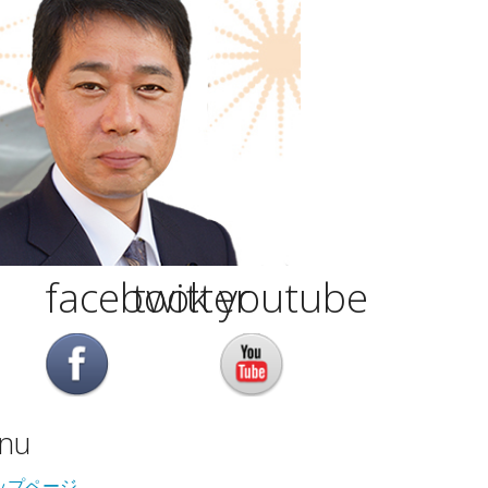
facebook
twitter
youtube
nu
ップページ