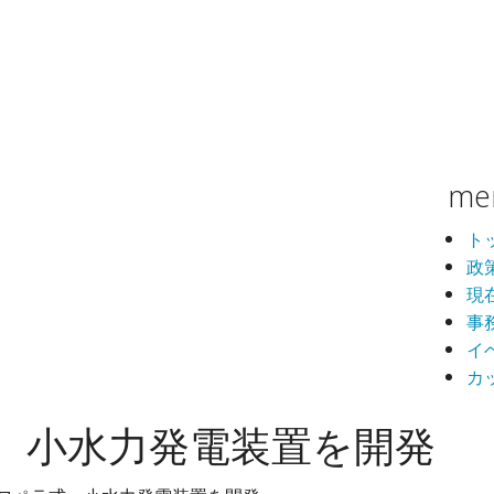
me
ト
政
現
事
イ
カ
 小水力発電装置を開発