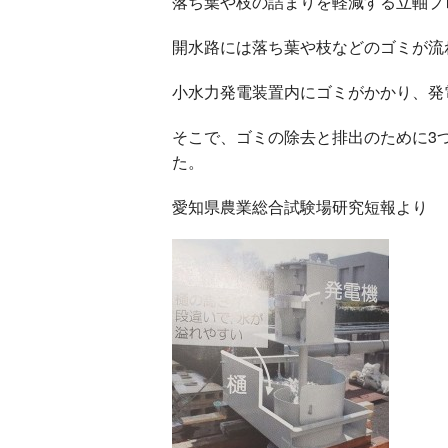
落ち葉や枝の詰まりを軽減する立軸プ
開水路には落ち葉や枝などのゴミが流
小水
力発電装置内にゴミがかかり、発
そこで、ゴミの除去と排
出のために3
た。
愛知県農業総合試験場研究短報よ
り