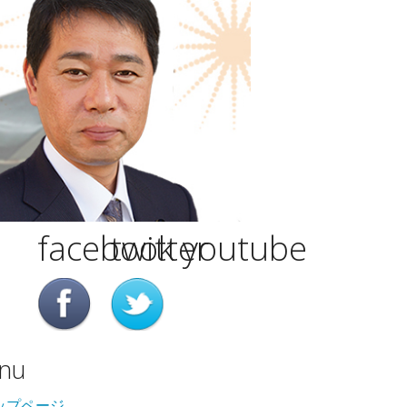
facebook
twitter
youtube
nu
ップページ