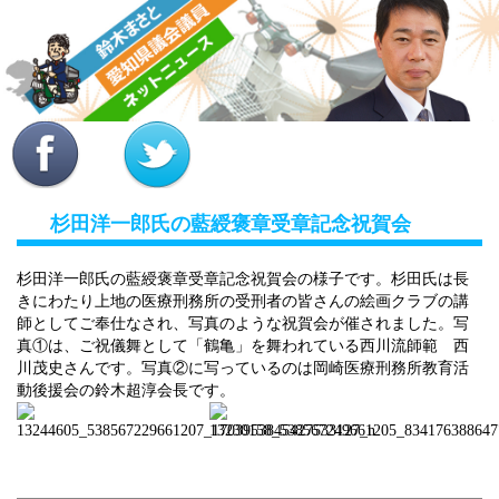
MENU
杉田洋一郎氏の藍綬褒章受章記念祝賀会
杉田洋一郎氏の藍綬褒章受章記念祝賀会の様子です。杉田氏は長
きにわたり上地の医療刑務所の受刑者の皆さんの絵画クラブの講
師としてご奉仕なされ、写真のような祝賀会が催されました。写
真①は、ご祝儀舞として「鶴亀」を舞われている西川流師範 西
川茂史さんです。写真②に写っているのは岡崎医療刑務所教育活
動後援会の鈴木超淳会長です。