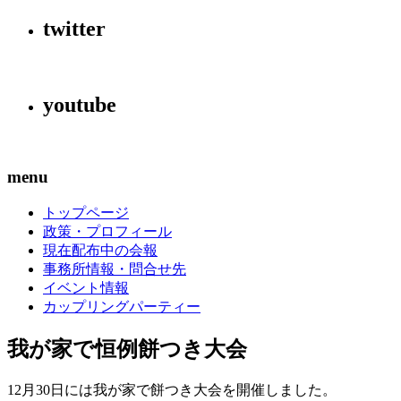
twitter
youtube
menu
トップページ
政策・プロフィール
現在配布中の会報
事務所情報・問合せ先
イベント情報
カップリングパーティー
我が家で恒例餅つき大会
12
月
30
日には我が家で餅つき大会を開催しました。