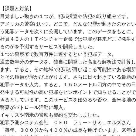
【課題と対策】
目覚ましい動きの１つが、犯罪捜査や防犯の取り組みです。
アメリカの警察はいつ、どこで、どんな犯罪が起きたのかとい
う犯罪データを次々に公開しています。このデータをもとに、
社員４０人のＩＴベンチャー企業では犯罪が将来どこで発生す
るのかを予測するサービスを開発しました。
１つの警察署で数百万件に達するという犯罪データ。
過去数年分のデータを、独自に開発した高度な解析法で計算し
ます。すると、その地域で犯罪が再び起こる可能性のある場所
とその種類が浮かび上がります。さらに日々起きている最新の
犯罪データを入力。すると、１５０メートル四方の中でその日
発生する可能性の高い犯罪をピンポイントで知らせることがで
きるとしています。このサービスを始めるや否や、全米各地の
警察がパトロール活動に導入。
イギリスや南米の警察も契約を交わしました。
犯罪予測システム会社 ＣＥＯ ラリー・サミュエルズさん
「毎年、３００％から４００％の成長を遂げています。来年は