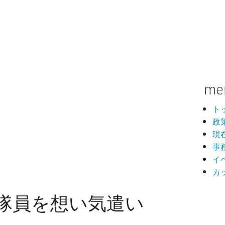
me
ト
政
現
事
イ
カ
隊員を想い気遣い