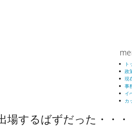
me
ト
政
現
事
イ
カ
出場するばずだった・・・