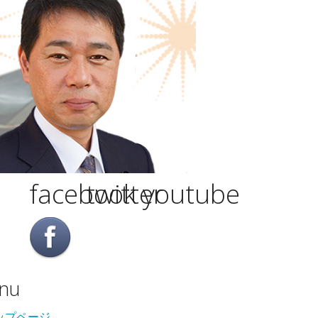
facebook
twitter
youtube
nu
ップページ