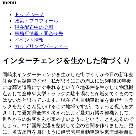
menu
トップページ
政策・プロフィール
現在配布中の会報
事務所情報・問合せ先
イベント情報
カップリングパーティー
インターチェンジを生かした街づくり
岡崎東インターチェンジを生かした街づくりが今日の新年交
礼会でも話題ですが、私が思うにこの周辺には5年後10年後
には高速道路にすぐ乗れるという立地条件を生かして物流拠
点として倉庫や大型トラックの駐車場などが増えてくるので
はないかと思っています。現在でも自動車部品を乗せたトラ
ックをたくさん見かけるこの地域ですが。ちょっと視点を大
きくして愛知県全体を考えればまず愛知万博を契機として、
世界からのお客さんが来やすいようにということもあるので
しょう。中部国際空港を整備して空の玄関を作りました。更
に、名古屋市を囲むように伊勢湾岸自動車道や東海環状自動