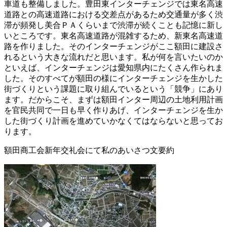
車道も整備しました。豊田東インターチェンジでは東名高速
道路との高速道路における交差点があるため交通量が多く渋
滞が頻発し美合ＰＡくらいまで渋滞が続くことも記憶に新し
いところです。東名高速道路が混雑するため、新東名高速道
路を作りました。そのインターチェンジがここ額田に建設さ
れるという大きな流れだと思います。私が何を言いたいのか
といえば、インターチェンジは愛知県内にたくさん作られま
した。そのすべてが額田の様にインターチェンジを生かした
街づくりという課題に取り組んでいるという「競争」にあり
ます。だからこそ、まずは額田インター周辺の土地利用計画
を官民共同で一日も早く作りあげ、インターチェンジを生か
した街づくり計画を進めていかなくてはならないと思ってお
ります。
額田商工会新年交礼会にて私のあいさつ文要約