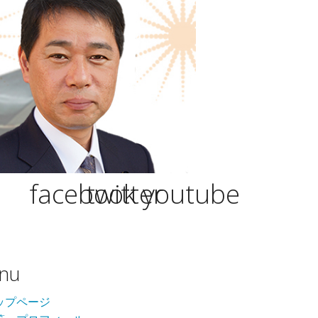
facebook
twitter
youtube
nu
ップページ