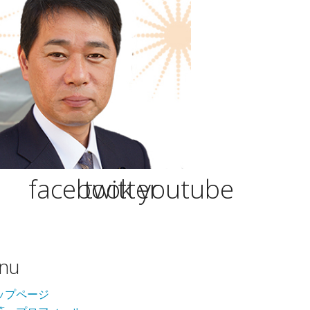
facebook
twitter
youtube
nu
ップページ