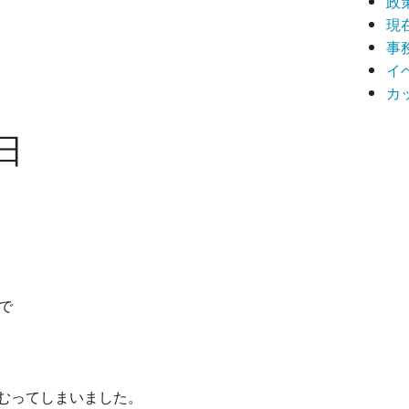
政
現
事
イ
カ
日
。
で
むってしまいました。