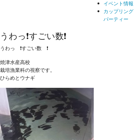
イベント情報
カップリング
パーティー
うわっ❗すごい数❗
うわっ
❗
すごい数
❗
焼津水産高校
栽培漁業科の視察です。
ひらめとウナギ