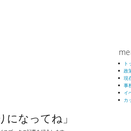
me
ト
政
現
事
イ
カ
りになってね」