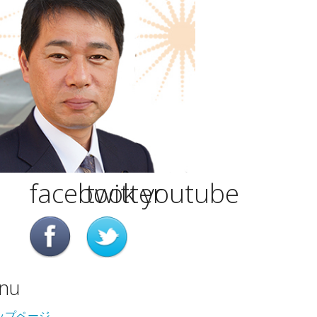
facebook
twitter
youtube
nu
ップページ