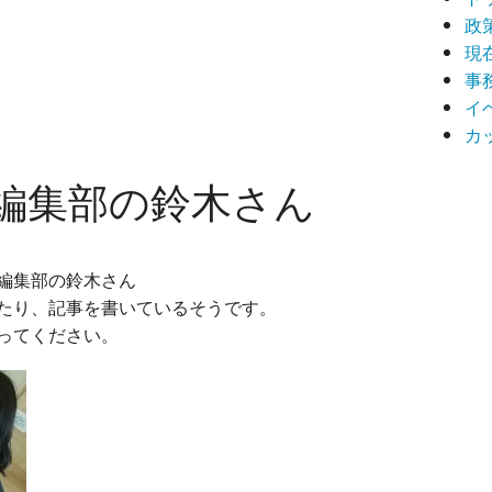
政
現
事
イ
カ
編集部の鈴木さん
編集部の鈴木さん
たり、記事を書いて
いるそうです。
ってください。