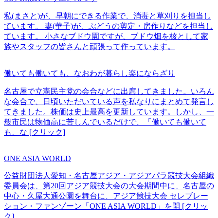
私(まさと)が、早朝にできる作業で、消毒と草刈りを担当し
ています。 妻(華子)が、ぶどうの剪定・房作りなどを担当し
ています。 小さなブドウ園ですが、ブドウ畑を核として家
族やスタッフの皆さんと頑張って作っています。
働いても働いても、なおわが暮らし楽にならざり
名古屋で立憲民主党の会合などに出席してきました。いろん
な会合で、日頃いただいている声を私なりにまとめて発言し
てきました。株価は史上最高を更新しています。しかし、一
般市民は物価高に苦しんでいるだけで、「働いても働いて
も、な
[クリック]
ONE ASIA WORLD
公益財団法人愛知・名古屋アジア・アジアパラ競技大会組織
委員会は、第20回アジア競技大会の大会期間中に、名古屋の
中心・久屋大通公園を舞台に、アジア競技大会 セレブレー
ション・ファンゾーン「ONE ASIA WORLD」を開
[クリッ
ク]