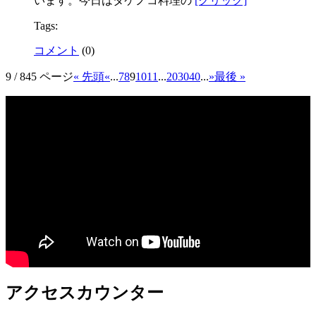
います。今日はタケノコ料理の
[クリック]
Tags:
コメント
(
0
)
9 / 845 ページ
« 先頭
«
...
7
8
9
10
11
...
20
30
40
...
»
最後 »
アクセスカウンター