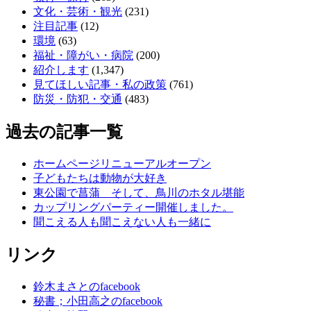
文化・芸術・観光
(231)
注目記事
(12)
環境
(63)
福祉・障がい・病院
(200)
紹介します
(1,347)
見てほしい記事・私の政策
(761)
防災・防犯・交通
(483)
過去の記事一覧
ホームページリニューアルオープン
子どもたちは動物が大好き
東公園で菖蒲 そして、鳥川のホタル堪能
カップリングパーティー開催しました。
聞こえる人も聞こえない人も一緒に
リンク
鈴木まさとのfacebook
秘書；小田高之のfacebook