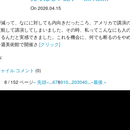
On 2026.04.15
が減って、なにに対しても内向きだったころ、アメリカで講演
渡航して講演してしまいました。その時、私ってこんなにも人
てるんだと実感できました。これを機会に、何でも断るのをや
今週美術館で開催さ
[クリック]
s:
ャイル コメント
(
0
)
8 / 152 ページ
« 先頭
«
...
6
7
8
9
10
...
20
30
40
...
»
最後 »