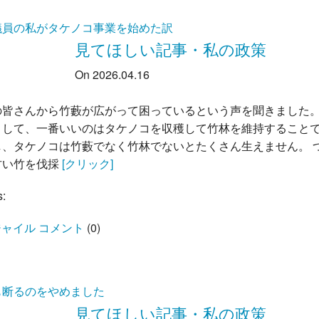
議員の私がタケノコ事業を始めた訳
見てほしい記事・私の政策
On 2026.04.16
の皆さんから竹藪が広がって困っているという声を聞きました。
として、一番いいのはタケノコを収穫して竹林を維持すること
し、タケノコは竹藪でなく竹林でないとたくさん生えません。 
古い竹を伐採
[クリック]
s:
ャイル コメント
(
0
)
も断るのをやめました
見てほしい記事・私の政策