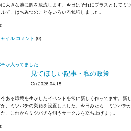
春に大きな池に鯉を放流します。今日はそれにプラスとしてミ
クルで、はちみつのことをいろいろ勉強しました。
s:
ャイル コメント
(
0
)
バチが入ってました
見てほしい記事・私の政策
On 2026.04.18
、今ある環境を生かしたイベントを常に新しく作ってます。新
すが、ミツバチの巣箱を設置しました。今日みたら、ミツバチ
した。これからミツバチを飼うサークルを立ち上げます。
s: