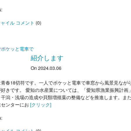
s:
ャイル コメント
(
0
)
でポケッと電車で
紹介します
On 2024.03.06
は青春18切符です。一人でポケッと電車で車窓から風景見なが
が好きです。 愛知の水産業については、「愛知県漁業振興計画
、干潟・浅場の造成や貝類増殖葉の整備などを推進します。ま
業センターにお
[クリック]
s:
ャイル コメント
(
0
)