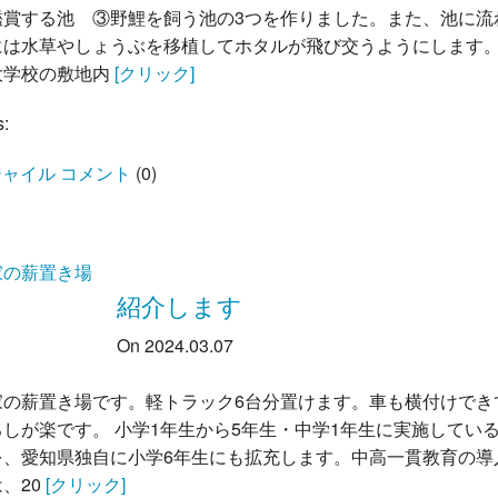
鑑賞する池 ③野鯉を飼う池の3つを作りました。また、池に流
には水草やしょうぶを移植してホタルが飛び交うようにします。
大学校の敷地内
[クリック]
s:
ャイル コメント
(
0
)
家の薪置き場
紹介します
On 2024.03.07
家の薪置き場です。軽トラック6台分置けます。車も横付けでき
しが楽です。 小学1年生から5年生・中学1年生に実施している
を、愛知県独自に小学6年生にも拡充します。中高一貫教育の導
、20
[クリック]