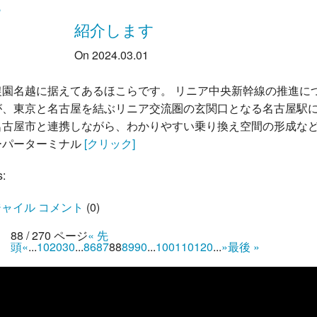
ら
紹介します
On 2024.03.01
農園名越に据えてあるほこらです。 リニア中央新幹線の推進に
が、東京と名古屋を結ぶリニア交流圏の玄関口となる名古屋駅
名古屋市と連携しながら、わかりやすい乗り換え空間の形成な
ーパーターミナル
[クリック]
s:
ャイル コメント
(
0
)
88 / 270 ページ
« 先
頭
«
...
10
20
30
...
86
87
88
89
90
...
100
110
120
...
»
最後 »