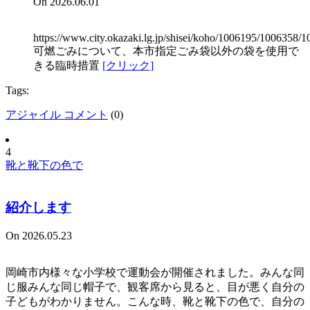
On 2026.06.01
https://www.city.okazaki.lg.jp/shisei/koho/1006195/1006358/
可燃ごみについて、本市指定ごみ袋以外の袋を使用で
きる臨時措置
[クリック]
Tags:
アジャイル コメント
(
0
)
4
靴と靴下の色で
紹介します
On 2026.05.23
岡崎市内様々な小学校で運動会が開催されました。みんな同
じ服みんな同じ帽子で、観客席から見ると、目が悪く自分の
子どもがわかりません。こんな時、靴と靴下の色で、自分の