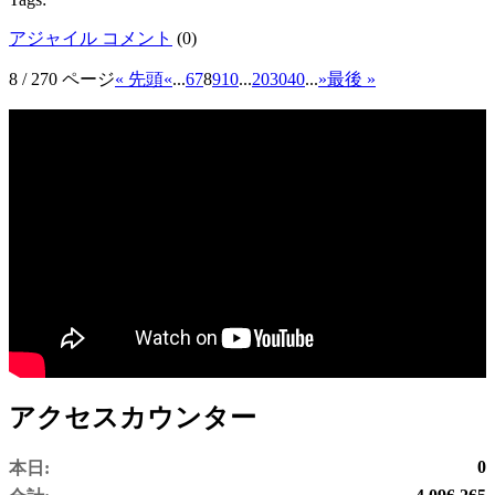
アジャイル コメント
(
0
)
8 / 270 ページ
« 先頭
«
...
6
7
8
9
10
...
20
30
40
...
»
最後 »
アクセスカウンター
0
本日: