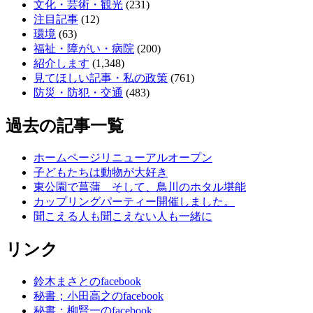
文化・芸術・観光
(231)
注目記事
(12)
環境
(63)
福祉・障がい・病院
(200)
紹介します
(1,348)
見てほしい記事・私の政策
(761)
防災・防犯・交通
(483)
過去の記事一覧
ホームページリニューアルオープン
子どもたちは動物が大好き
東公園で菖蒲 そして、鳥川のホタル堪能
カップリングパーティー開催しました。
聞こえる人も聞こえない人も一緒に
リンク
鈴木まさとのfacebook
秘書；小田高之のfacebook
秘書；柳賢一のfacebook