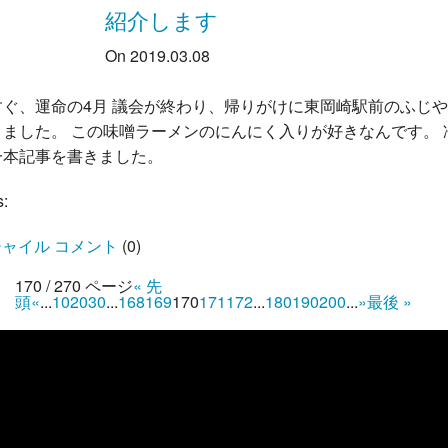
紹介します
On 2019.03.08
すぐ、運命の4月 議会が終わり、帰りがけに東岡崎駅前のふじや
りました。 この味噌ラーメンのにんにく入りが好きなんです。 
一本記事を書きました。
s:
ャイル コメント
(
0
)
170 / 270 ページ
« 先
頭
«
...
10
20
30
...
168
169
170
171
172
...
180
190
200
...
»
最後 »