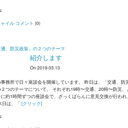
s:
ャイル コメント
(
0
)
交通、防災政策」の２つのテーマ
紹介します
On 2019.03.13
の事務所で日々座談会を開催しています。 昨日は、「交通、防
２つのテーマについて。 それぞれ19時〜交通、20時〜防災、
合に約1時間ずつの座談会で、ざっくばらんに意見交換が行われ
本日は、「
[クリック]
s: