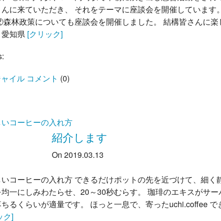
さんに来ていただき、 それをテーマに座談会を開催しています。
 ②森林政策についても座談会を開催しました。 結構皆さんに楽
、愛知県
[クリック]
s:
ャイル コメント
(
0
)
しいコーヒーの入れ方
紹介します
On 2019.03.13
しいコーヒーの入れ方 できるだけポットの先を近づけて、細く
均一にしみわたらせ、20～30秒むらす。 珈琲のエキスがサー
ちるくらいが適量です。 ほっと一息で、寄ったuchi.coffee で
ック]