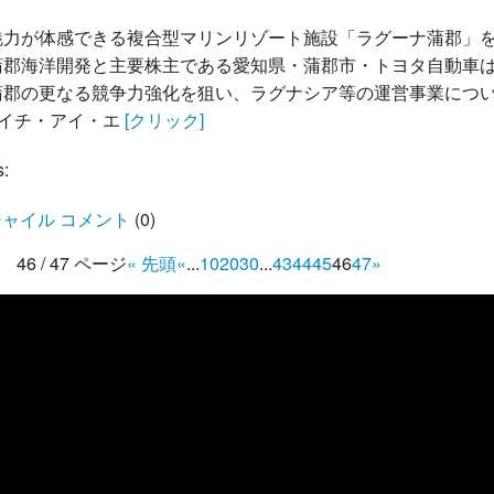
魅力が体感できる複合型マリンリゾート施設「ラグーナ蒲郡」
蒲郡海洋開発と主要株主である愛知県・蒲郡市・トヨタ自動車
蒲郡の更なる競争力強化を狙い、ラグナシア等の運営事業につ
エイチ・アイ・エ
[クリック]
s:
ャイル コメント
(
0
)
46 / 47 ページ
« 先頭
«
...
10
20
30
...
43
44
45
46
47
»