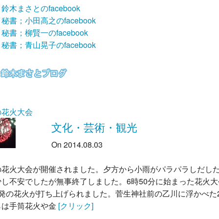
鈴木まさとのfacebook
秘書；小田高之のfacebook
秘書；柳賢一のfacebook
秘書；青山晃子のfacebook
の花火大会
文化・芸術・観光
On 2014.08.03
の花火大会が開催されました。夕方から小雨がパラパラしだし
少し不安でしたが無事終了しました。6時50分に始まった花火大
万発の花火が打ち上げられました。菅生神社前の乙川に浮かべた
らは手筒花火や金
[クリック]