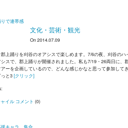
踊りで連帯感
文化・芸術・観光
On 2014.07.09
な郡上踊りを刈谷のオアシスで楽しめます。7/6の夜、刈谷のハ
シスで、郡上踊りが開催されました。私も7/19・26両日に、
ツアーを企画しているので、どんな感じかなと思って参加して
ざっと3
[クリック]
s:
ャイル コメント
(
0
)
応援キャラ 集合