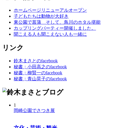
ホームページリニューアルオープン
子どもたちは動物が大好き
東公園で菖蒲 そして、鳥川のホタル堪能
カップリングパーティー開催しました。
聞こえる人も聞こえない人も一緒に
リンク
鈴木まさとのfacebook
秘書；小田高之のfacebook
秘書；柳賢一のfacebook
秘書；青山晃子のfacebook
1
岡崎公園でさつき展
文化・芸術・観光