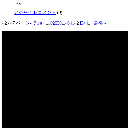
Tags:
アジャイル コメント
(
0
)
42 / 47 ページ
« 先頭
«
...
10
20
30
...
40
41
42
43
44
...
»
最後 »