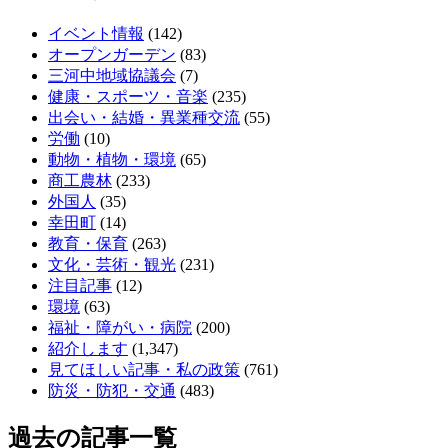
イベント情報
(142)
オープンガーデン
(83)
三河中地域協議会
(7)
健康・スポーツ・音楽
(235)
出会い・結婚・異業種交流
(55)
労働
(10)
動物・植物・環境
(65)
商工農林
(233)
外国人
(35)
幸田町
(14)
教育・保育
(263)
文化・芸術・観光
(231)
注目記事
(12)
環境
(63)
福祉・障がい・病院
(200)
紹介します
(1,347)
見てほしい記事・私の政策
(761)
防災・防犯・交通
(483)
過去の記事一覧