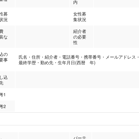
内
性募
女性募
状況
集状況
費
紹介者
装な
の必要
性
込の
氏名・住所・紹介者・電話番号・携帯番号・メールアドレス
要事
最終学歴・勤め先・生年月日(西暦 年)
し込
先
考1
考2
パーテ