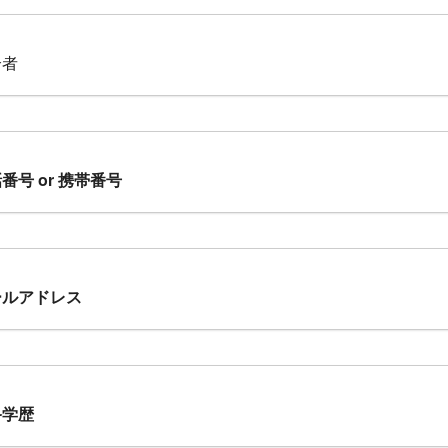
介者
番号 or 携帯番号
ールアドレス
終学歴