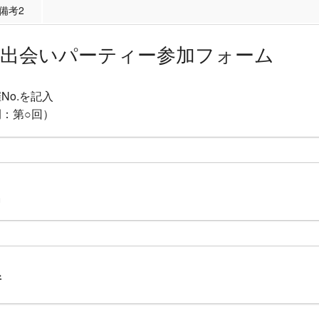
備考2
出会いパーティー参加フォーム
No.を記入
例：第○回）
名
所