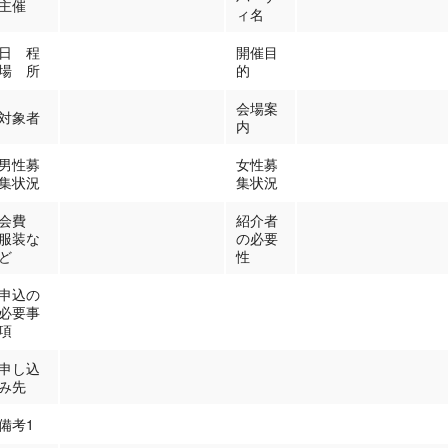
主催
ィ名
日 程
開催目
場 所
的
会場案
対象者
内
男性募
女性募
集状況
集状況
会費
紹介者
服装な
の必要
ど
性
申込の
必要事
項
申し込
み先
備考1