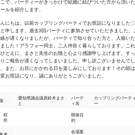
ここで、パーティーがきっかけで結婚に結びついた方から頂い
メールを紹介します。
こんにちは。以前カップリングパーティでお世話になりました
〇と申します。過去3回パーティに参加させていただきました。
連絡が遅くなりましたが、パーティで知り合った方と、入籍い
しました！アラフォー同士、二人仲良く暮らしております。こ
もひとえに、まさと先生のお陰と心より感謝申し上げます。す
かりご報告が遅くなってしまいました。申し訳ございませんで
た。また、お目にかかれる日を楽しみにしております！その節
大変お世話になり、誠にありがとうございました。
愛知県議会議員鈴木まさ
パーテ
カップリングパーテ
催
と
ィ名
ー
 程
開催目
 所
的
会場案
象者