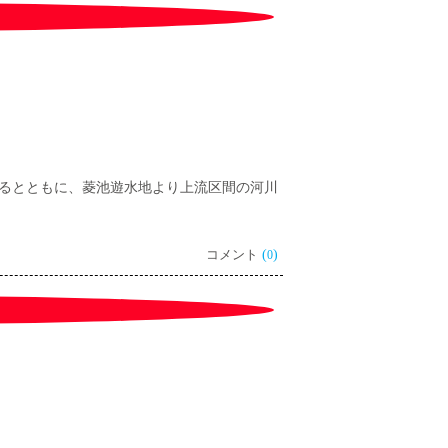
するとともに、菱池遊水地より上流区間の河川
コメント
(
)
0