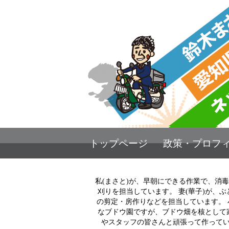
トップページ
政策・プロフ
我が家はぶどう屋さんです
私(まさと)が、早朝にできる作業で、消
刈りを担当しています。 妻(華子)が、ぶ
の剪定・房作りなどを担当しています。 
なブドウ園ですが、ブドウ畑を核として
やスタッフの皆さんと頑張って作って