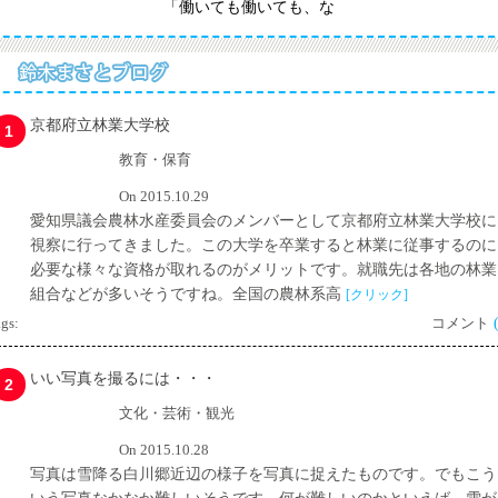
「働いても働いても、な
京都府立林業大学校
1
教育・保育
On 2015.10.29
愛知県議会農林水産委員会のメンバーとして京都府立林業大学校に
視察に行ってきました。この大学を卒業すると林業に従事するのに
必要な様々な資格が取れるのがメリットです。就職先は各地の林業
組合などが多いそうですね。全国の農林系高
[クリック]
gs:
コメント
いい写真を撮るには・・・
2
文化・芸術・観光
On 2015.10.28
写真は雪降る白川郷近辺の様子を写真に捉えたものです。でもこう