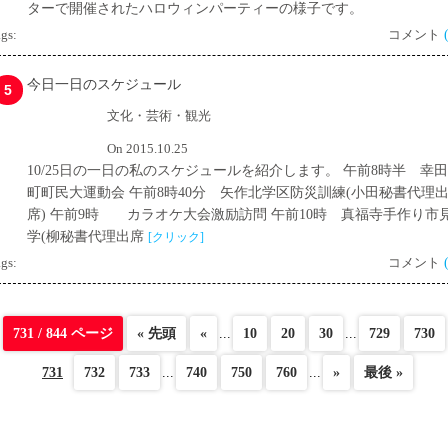
ターで開催されたハロウィンパーティーの様子です。
gs:
コメント
今日一日のスケジュール
5
文化・芸術・観光
On 2015.10.25
10/25日の一日の私のスケジュールを紹介します。 午前8時半 幸
町町民大運動会 午前8時40分 矢作北学区防災訓練(小田秘書代理
席) 午前9時 カラオケ大会激励訪問 午前10時 真福寺手作り市
学(柳秘書代理出席
[クリック]
gs:
コメント
731 / 844 ページ
« 先頭
«
...
10
20
30
...
729
730
731
732
733
...
740
750
760
...
»
最後 »