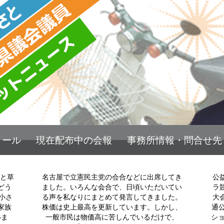
ィール
現在配布中の会報
事務所情報・問合せ先
働いても働いても、なおわが暮らし楽にな
毒と草
名古屋で立憲民主党の会合などに出席してき
公
らざり
どう
ました。いろんな会合で、日頃いただいてい
ラ
小さ
る声を私なりにまとめて発言してきました。
大
家族
株価は史上最高を更新しています。しかし、
通
いま
一般市民は物価高に苦しんでいるだけで、
ショ