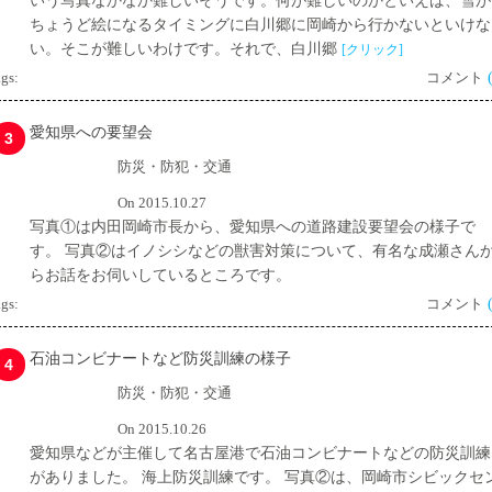
いう写真なかなか難しいそうです。何が難しいのかといえば、雪が
ちょうど絵になるタイミングに白川郷に岡崎から行かないといけな
い。そこが難しいわけです。それで、白川郷
[クリック]
gs:
コメント
愛知県への要望会
3
防災・防犯・交通
On 2015.10.27
写真①は内田岡崎市長から、愛知県への道路建設要望会の様子で
す。 写真②はイノシシなどの獣害対策について、有名な成瀬さん
らお話をお伺いしているところです。
gs:
コメント
石油コンビナートなど防災訓練の様子
4
防災・防犯・交通
On 2015.10.26
愛知県などが主催して名古屋港で石油コンビナートなどの防災訓練
がありました。 海上防災訓練です。 写真②は、岡崎市シビックセ