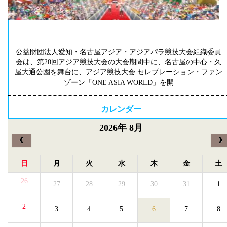
ONE ASIA WORLD
公益財団法人愛知・名古屋アジア・アジアパラ競技大会組織委員
会は、第20回アジア競技大会の大会期間中に、名古屋の中心・久
屋大通公園を舞台に、アジア競技大会 セレブレーション・ファン
ゾーン「ONE ASIA WORLD」を開
カレンダー
2026年 8月
‹
›
日
月
火
水
木
金
土
26
27
28
29
30
31
1
2
3
4
5
6
7
8