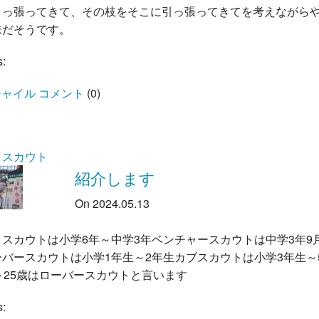
引っ張ってきて、その枝をそこに引っ張ってきてを考えながら
味だそうです。
s:
ャイル コメント
(
0
)
イスカウト
紹介します
On 2024.05.13
スカウトは小学6年～中学3年ベンチャースカウトは中学3年9月
ーバースカウトは小学1年生～2年生カブスカウトは小学3年生～
～25歳はローバースカウトと言います
s: