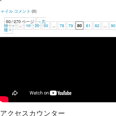
ャイル コメント
(
0
)
80 / 270 ページ
« 先
頭
«
...
10
20
30
...
78
79
80
81
82
...
90
後 »
アクセスカウンター