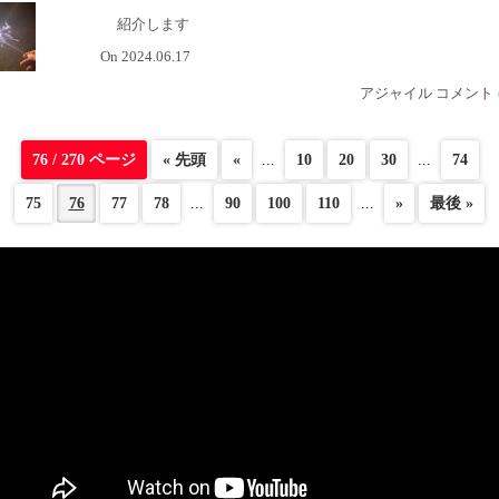
紹介します
On 2024.06.17
アジャイル コメント
76 / 270 ページ
« 先頭
«
...
10
20
30
...
74
75
76
77
78
...
90
100
110
...
»
最後 »