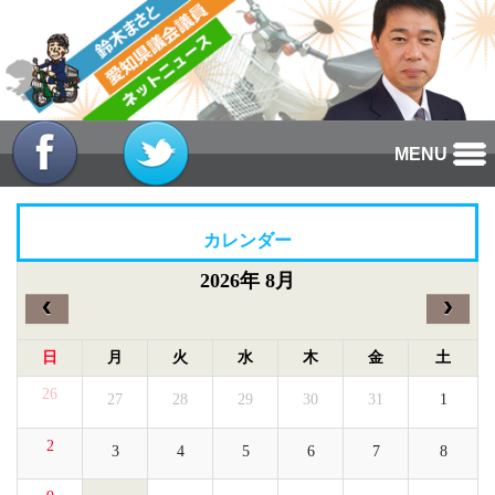
MENU
カレンダー
2026年 8月
‹
›
日
月
火
水
木
金
土
26
27
28
29
30
31
1
2
3
4
5
6
7
8