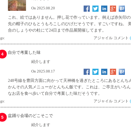
On 2025.08.20
これ、絵ではありません。押し花で作っています。例えば赤矢印の
先の帽子のひもとうもろこしのひげだそうです。すごいですね。 
合のしょうやの杜にて24日まで作品展開催してます。
gs:
アジャイル コメント
自分で考案した味
4
紹介します
On 2025.08.17
248号線を豊田方面に向かって天神橋を過ぎたところにあるとんち
かんその人気メニューがとんちん飯です。これは、ご亭主がいろん
なお店を食べ歩いて自分で考案した味だそうです。
gs:
アジャイル コメント
盆踊り会場のどこそこで
5
紹介します