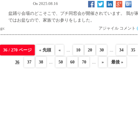
On 2025.08.16
盆踊り会場のどこそこで、プチ同窓会が開催されています。 我が
ではお盆なので、家族でお参りをしました。
gs:
アジャイル コメント
36 / 270 ページ
« 先頭
«
...
10
20
30
...
34
35
36
37
38
...
50
60
70
...
»
最後 »