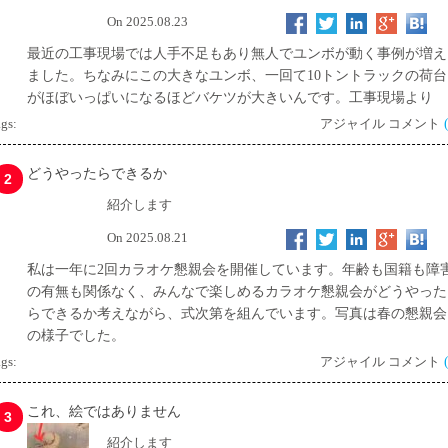
On 2025.08.23
最近の工事現場では人手不足もあり無人でユンボが動く事例が増え
ました。ちなみにこの大きなユンボ、一回て10トントラックの荷台
がほぼいっぱいになるほどバケツが大きいんです。工事現場より
gs:
アジャイル コメント
どうやったらできるか
2
紹介します
On 2025.08.21
私は一年に2回カラオケ懇親会を開催しています。年齢も国籍も障
の有無も関係なく、みんなで楽しめるカラオケ懇親会がどうやった
らできるか考えながら、式次第を組んでいます。写真は春の懇親会
の様子でした。
gs:
アジャイル コメント
これ、絵ではありません
3
紹介します