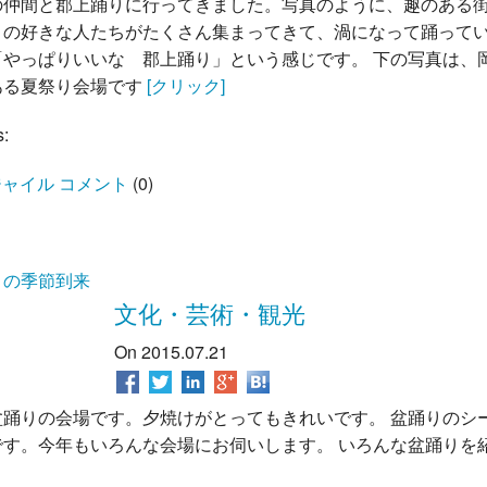
の仲間と郡上踊りに行ってきました。写真のように、趣のある
りの好きな人たちがたくさん集まってきて、渦になって踊って
「やっぱりいいな 郡上踊り」という感じです。 下の写真は、
ある夏祭り会場です
[クリック]
s:
ャイル コメント
(
0
)
りの季節到来
文化・芸術・観光
On 2015.07.21
盆踊りの会場です。夕焼けがとってもきれいです。 盆踊りのシ
です。今年もいろんな会場にお伺いします。 いろんな盆踊りを
。