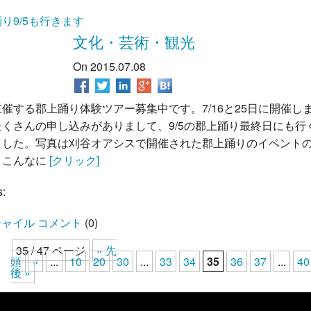
り9/5も行きます
文化・芸術・観光
On 2015.07.08
催する郡上踊り体験ツアー募集中です。7/16と25日に開催し
たくさんの申し込みがありまして、9/5の郡上踊り最終日にも行
ました。写真は刈谷オアシスで開催された郡上踊りのイベント
。こんなに
[クリック]
s:
ャイル コメント
(
0
)
35 / 47 ページ
« 先
頭
«
...
10
20
30
...
33
34
35
36
37
...
40
後 »