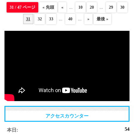
31 / 47 ページ
« 先頭
«
...
10
20
...
29
30
31
32
33
...
40
...
»
最後 »
アクセスカウンター
本日:
54