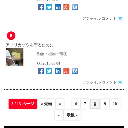
アジャイル コメント
(
)
0
5
アフリカゾウを守るために
動物・植物・環境
On 2016.08.04
アジャイル コメント
(
)
0
8 / 13 ページ
« 先頭
«
...
6
7
8
9
10
...
»
最後 »